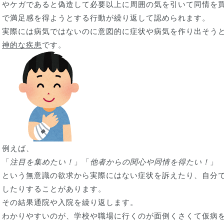
やケガであると偽造して必要以上に周囲の気を引いて同情を
で満足感を得ようとする行動が繰り返して認められます。
実際には病気ではないのに意図的に症状や病気を作り出そう
神的な疾患
です。
例えば、
「
注目を集めたい！
」「
他者からの関心や同情を得たい！
」
という無意識の欲求から実際にはない症状を訴えたり、自分
したりすることがあります。
その結果通院や入院を繰り返します。
わかりやすいのが、学校や職場に行くのが面倒くさくて仮病