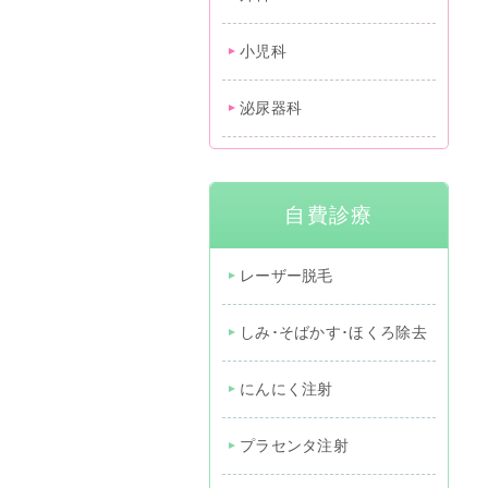
小児科
泌尿器科
自費診療
レーザー脱毛
しみ･そばかす･ほくろ除去
にんにく注射
プラセンタ注射