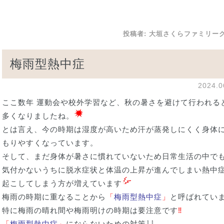
投稿者:
大垣さくらファミリー
梅雨型熱中症
2024.
ここ数年 運動会や校外学習など、秋の暑さを避けて行われる
多くなりましたね。
とは言え、今の時期は湿度が高いため汗が蒸発しにくく身体
もりやすくなっています。
そして、まだ身体が暑さに慣れていないため日常生活の中で
気付かないうちに脱水症状と体温の上昇が進んでしまい熱中
起こしてしまう方が増えています
梅雨の時期に重なることから
「
梅雨型熱中症
」
と呼ばれてい
特に梅雨の晴れ間や梅雨明けの時期は要注意です
‼
「
梅雨型熱中症
」
にならないための対策⇩⇩