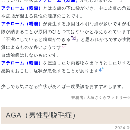
こういった症状は
アテローム（粉瘤）
かもしれません･･･⁉
アテローム（粉瘤）
とは皮膚の下に袋ができ、中に皮膚の角
や皮脂が溜まる良性の腫瘍のことです。
アテローム（粉瘤）
が発生する原因は不明な点が多いですが
際が詰まることが原因のひとつではないかと考えられていま
「不潔にしていると粉瘤ができる
」と思われがちですが実
質によるものが多いようです
自然治癒はしないものです。
アテローム（粉瘤）
を圧迫したり内容物を出そうとしたりす
感染をおこし、症状が悪化することがあります
少しでも気になる症状があれば一度受診をおすすめします。
投稿者:
大垣さくらファミリー
AGA（男性型脱毛症）
2024.