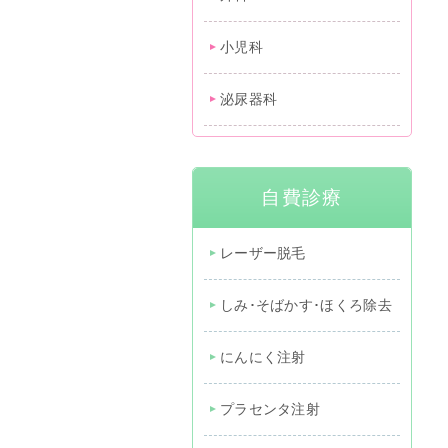
小児科
泌尿器科
自費診療
レーザー脱毛
しみ･そばかす･ほくろ除去
にんにく注射
プラセンタ注射