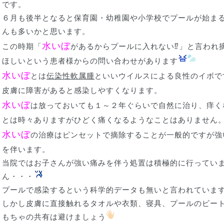
です。
６月も後半となると保育園・幼稚園や小学校でプールが始ま
んも多いかと思います。
水いぼ
この時期「
があるからプールに入れない⁉」と言われ
ほしいという患者様からの問い合わせがあります
水いぼ
とは
伝染性軟属腫
といいウイルスによる良性のイボで
皮膚に障害があると感染しやすくなります。
水いぼ
は放っておいても１～２年ぐらいで自然に治り、痒く
とは時々ありますがひどく痛くなるようなことはありません
水いぼ
の治療はピンセットで摘除することが一般的ですが強
を伴います。
当院ではお子さんが強い痛みを伴う処置は積極的に行ってい
ん・・・
プールで感染するという科学的データも無いと言われていま
しかし皮膚に直接触れるタオルや衣類、寝具、プールのビー
もちゃの共有は避けましょう