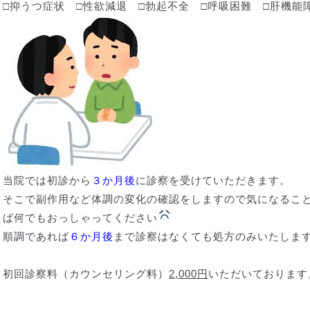
□抑うつ症状 □性欲減退 □勃起不全 □呼吸困難 □肝機能
当院では初診から
３か月後
に診察を受けていただきます。
そこで副作用など体調の変化の確認をしますので気になるこ
ば何でもおっしゃってください
順調であれば
６か月後
まで診察はなくても処方のみいたしま
初回診察料（カウンセリング料）
2,000円
いただいております