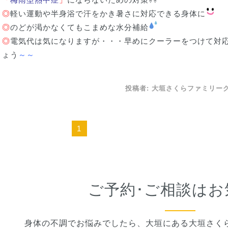
◎
軽い運動や半身浴で汗をかき暑さに対応できる身体に
◎
のどが渇かなくてもこまめな水分補給
◎
電気代は気になりますが・・・早めにクーラーをつけて対
ょう
～～
投稿者:
大垣さくらファミリー
1
ご予約･ご相談はお
身体の不調でお悩みでしたら、大垣にある大垣さく