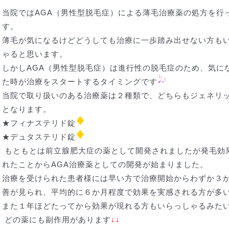
当院ではAGA（男性型脱毛症）による薄毛治療薬の処方を行
す。
薄毛が気になるけどどうしても治療に一歩踏み出せない方も
ゃると思います。
しかしAGA（男性型脱毛症）は進行性の脱毛症のため、気に
た時が治療をスタートするタイミングです
当院で取り扱いのある治療薬は２種類で、どちらもジェネリ
となります。
★フィナステリド錠
★デュタステリド錠
もともとは前立腺肥大症の薬として開発されましたが発毛効
れたことからAGA治療薬としての開発が始まりました。
治療を受けられた患者様には早い方で治療開始からわずか３
善が見られ、平均的に６か月程度で効果を実感される方が多
また１年ほどたってから効果が現れる方もいらっしゃるみた
どの薬にも副作用があります
↓↓