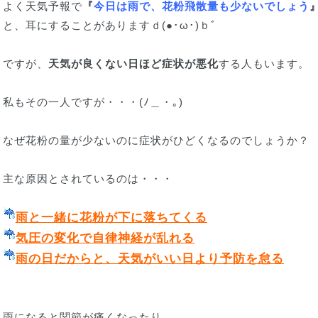
よく天気予報で
『
今日は雨で、花粉飛散量も少ないでしょう
と、耳にすることがありますｄ(●･ω･)ｂﾞ
ですが、
天気が良くない日ほど症状が悪化
する人もいます。
私もその一人ですが・・・(ﾉ＿・｡)
なぜ花粉の量が少ないのに症状がひどくなるのでしょうか？
主な原因とされているのは・・・
雨と一緒に花粉が下に落ちてくる
気圧の変化で自律神経が乱れる
雨の日だからと、天気がいい日より予防を怠る
雨になると関節が痛くなったり、