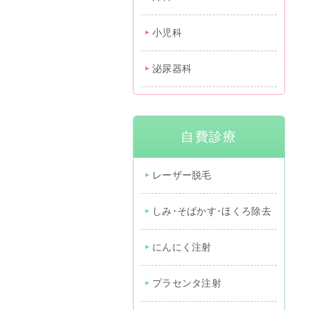
小児科
泌尿器科
自費診療
レーザー脱毛
しみ･そばかす･ほくろ除去
にんにく注射
プラセンタ注射