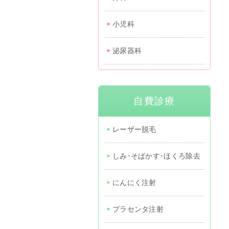
小児科
泌尿器科
自費診療
レーザー脱毛
しみ･そばかす･ほくろ除去
にんにく注射
プラセンタ注射