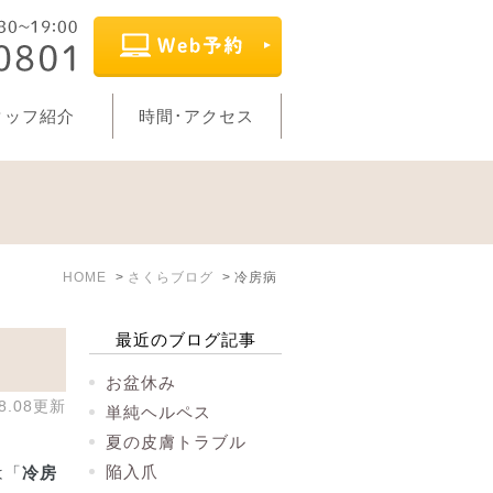
タッフ紹介
時間･アクセス
HOME
さくらブログ
冷房病
最近のブログ記事
お盆休み
08.08更新
単純ヘルペス
夏の皮膚トラブル
陥入爪
は「
冷房