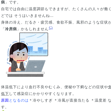
病
」です。
自宅では自由に温度調節もできますが、たくさんの人々が働
どでは そうはいきませんね…
身体の冷え、だるさ・疲労感、食欲不振、風邪のような症状
「
冷房病
」かもしれません
体温低下により血行不良やむくみ、便秘や下痢などの症状や
低下
して感染症にかかりやすくなります。
原因
となるのは
＊冷やしすぎ ＊冷風が直接当たる ＊温度差 
す。