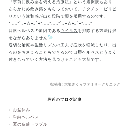
『事前に飲み薬を備える治療法』という選択肢もあり
あらかじめ飲み薬をもらっておいて、チクチク・ピリピ
リという違和感が出た段階で薬を服用するのです。
*:;;;:*ﾟ｡+☆+｡ﾟ+*:;;;:*:;;;:*ﾟ｡+☆+｡ﾟ+*:;;;:*
口唇ヘルペスの原因である
ウイルス
を排除する方法は残
念ながらありません
適切な治療や生活リズムの工夫で症状を軽減したり、出
るのをおさえることもできるので口唇ヘルペスとうまく
付き合っていく方法を見つけることも大切です。
投稿者:
大垣さくらファミリークリニック
最近のブログ記事
お盆休み
単純ヘルペス
夏の皮膚トラブル